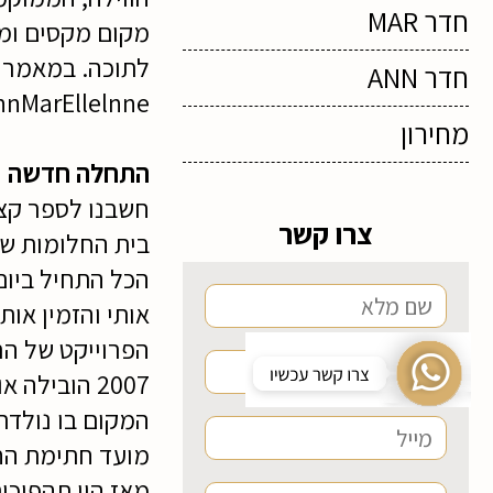
חדר MAR
מקום מקסים ומז
לתוכה. במאמר ז
חדר ANN
AnnMarEllelnne הפכה לחלק ממ
מחירון
התחלה חדשה
חשבנו לספר קצת
צרו קשר
בית החלומות שלנ
הכל התחיל ביום 
אותי והזמין אות
הפרוייקט של הר
2007 הוביל
המקום בו נולדתי 
מועד חתימת החו