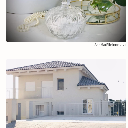
וילה AnnMarEllelnne
הגדל תמונה