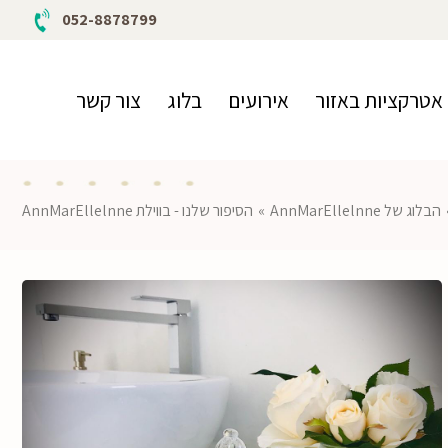
052-8878799
אטרקציות באזור
אירועים
בלוג
צור קשר
הבלוג של AnnMarEllelnne
»
הסיפור שלנו - בווילת AnnMarEllelnne
הגדל תמונה