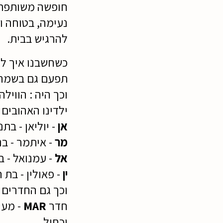
חופשה משותפת ו
נעימה, בטוחה ומ
להרגיש בבית.
כשחשבנו איך לק
תפעם גם בשמה
וכך היה : הווי
ילדינו האהובים 
אן
- יוליאן - בת
מר
- איתמר - בנ
אל
- עמנואל - ב
ין
- פאולין - בת 
וכך גם החדרים :
חדר
MAR
- מעו
וכחול