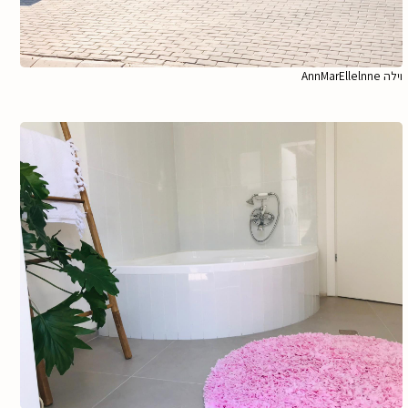
וילה AnnMarEllelnne
הגדל תמונה