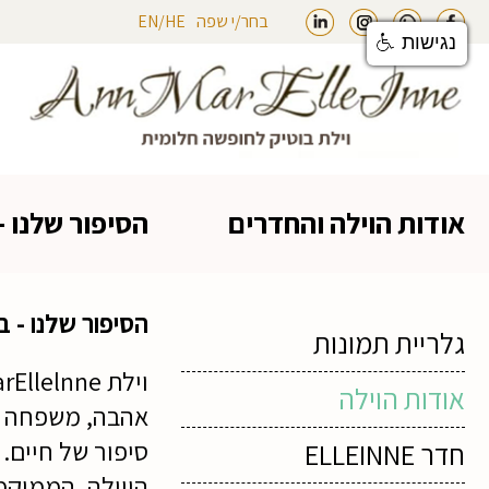
בחר/י שפה
HE
/
EN
נגישות
linkin
instegram
whatsapp
facebook
אודות הוילה והחדרים
הסיפור שלנו - בווילת ne
הסיפור שלנו - בווילת elnne
גלריית תמונות
אודות הוילה
אהבה, משפחה ו
סיפור של חיים.
חדר ELLEINNE
הווילה, הממוקמ