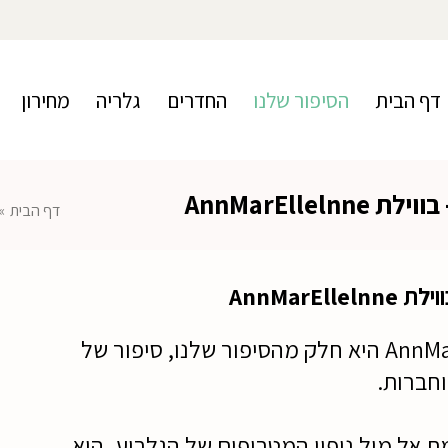
דף הבית
הסיפור שלנו
החדרים
גלריה
מחירון
AnnMarElleln
דף הבית
»
AnnMarEll
וילת AnnMarEllelnne היא חלק מהסיפור שלנו, סיפור של
חברות.
ת אל מול נופיו המטריפים של הגלבוע, היא