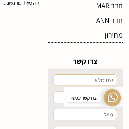
היה כייף !! עוד נשוב...
חדר MAR
חדר ANN
מחירון
צרו קשר