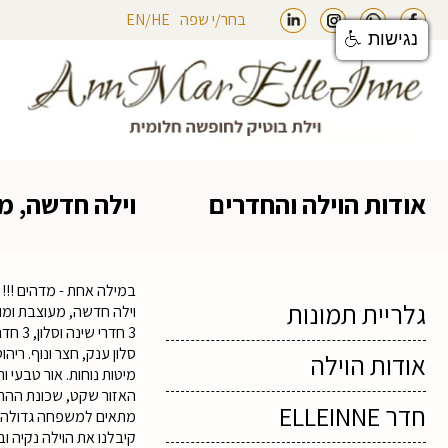
בחר/י שפה
HE
/
EN
נגישות
linkin
instegram
whatsapp
facebook
אודות הוילה והחדרים
וילה חדשה, מ
במילה אחת - מדהים !!!
גלריית תמונות
וילה חדשה, מעוצבת ומוק
3 חדרי שינה וסלון, 3 חדרי מקלחת ו - 3 שירותים. מטבח מאובזר עד אחרון הפרטים הקטנים בציוד חדש ומודרני - מכונת קפה, מדיח - ממש כמו בבית.
סלון ענק, חצר ונוף. ריהוט 
אודות הוילה
מיטות נוחות. אור טבעי ו
האזור שקט, שכונת ההרח
חדר ELLEINNE
מתאים למשפחה גדולה או ל 2-3 ז
קיבלנו את הוילה נקיה ו